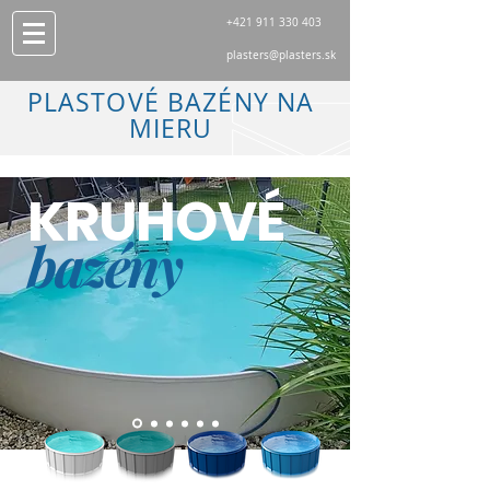
+421 911 330 403
plasters@plasters.sk
PLASTOVÉ BAZÉNY NA
MIERU
KRUHOVÉ
bazény