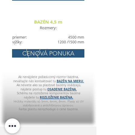
BAZÉN 4,5 m
Rozmery:
priemer:
4500 mm
výšky:
1200 /1500 mm
CENOVÁ PONUKA
Ak nenájdete požadovaný rozmer bazéna,
BAZÉN NA MIERU.
neváhajte nás kontaktovať tu
Ak neviete ako sa plastové bazény osádzajú,
OSADENIE BAZÉNA.
nájdete postup tu
Schému na rozloženie komponentov bazéna
ROZLOŽENIE BAZÉNA.
nájdete tu
Hrúbky materiálu sú 5mm, 6mm, 8mm. Plasty sú UV
stabilizované s antichlórovou úpravou.
Farba plastu nerozhoduje o cene bazéna.