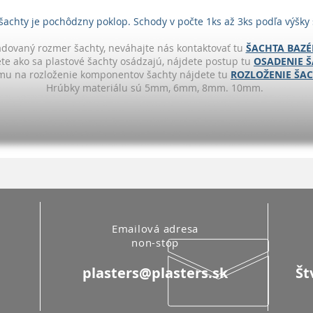
šachty je pochôdzny poklop. Schody v počte 1ks až 3ks podľa výšky 
dovaný rozmer šachty, neváhajte nás kontaktovať tu
ŠACHTA BAZÉ
ete ako sa plastové šachty osádzajú, nájdete postup tu
OSADENIE Š
u na rozloženie komponentov šachty nájdete tu
ROZLOŽENIE ŠAC
Hrúbky materiálu sú 5mm, 6mm, 8mm. 10mm.
Emailová adresa
non-stop
plasters@plasters.sk
Št