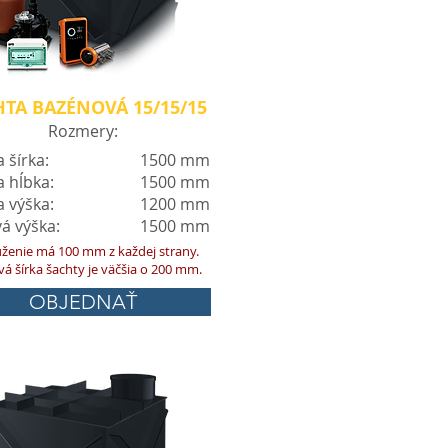
TA BAZÉNOVÁ 15/15/15
Rozmery:
 šírka:
1500 mm
a hĺbka:
1500 mm
a výška:
1200 mm
á výška:
1500 mm
ženie má 100 mm z každej strany.
vá šírka šachty je väčšia o 200 mm.
OBJEDNAŤ