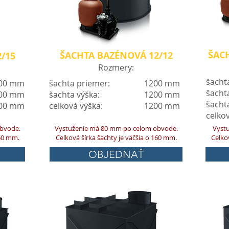
ŠACH
ŠACHTA BAZÉNOVÁ 12/12
/15
Rozmery:
šachta
00 mm
šachta priemer:
1200 mm
šacht
00 mm
šachta výška:
1200 mm
šacht
00 mm
celková výška:
1200 mm
celkov
bvode.
Vystuženie má 80 mm po celom obvode.
Vystu
160 mm.
Celková šírka šachty je väčšia o 160 mm.
Celko
OBJEDNAŤ