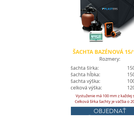
ŠACHTA BAZÉNOVÁ 15/
Rozmery:
šachta šírka:
15
šachta hĺbka:
15
šachta výška:
10
celková výška:
12
Vystuženie má 100 mm z každej s
Celková šírka šachty je väčšia o 
OBJEDNAŤ