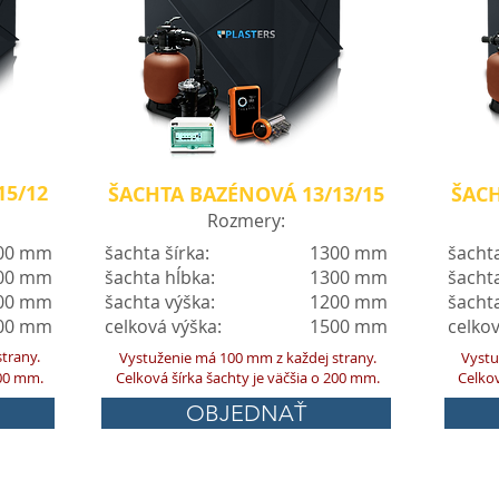
15/12
ŠACHTA BAZÉNOVÁ 13/13/15
ŠACH
Rozmery:
00 mm
šachta šírka:
1300 mm
šachta
00 mm
šachta hĺbka:
1300 mm
šachta
00 mm
šachta výška:
1200 mm
šachta
00 mm
celková výška:
1500 mm
celkov
trany.
Vystuženie má 100 mm z každej strany.
Vystu
200 mm.
Celková šírka šachty je väčšia o 200 mm.
Celkov
OBJEDNAŤ