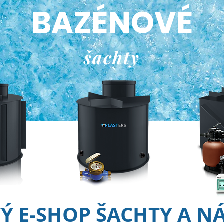
BAZÉNOVÉ
šachty
Ý E-SHOP
ŠACHTY A N