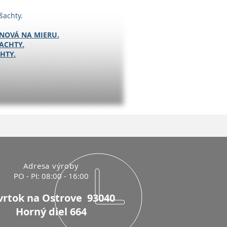
šachty.
NOVÁ NA MIERU.
ACHTY.
HTY.
Adresa výroby
PO - PI: 08:00 - 16:00
vrtok na Ostrove 93040
Horný diel 664