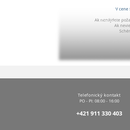
V cene 
Ak nenájdete poža
Ak nevi
Schém
Telefonický kontakt
PO - PI: 08:0
0 - 16:0
0
+421 911 330 403